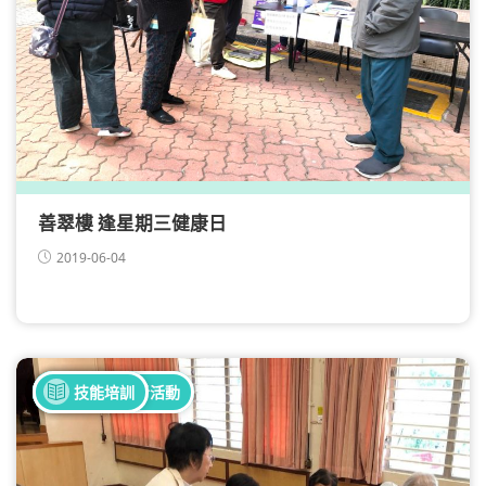
善翠樓 逢星期三健康日
2019-06-04
全部健康活動
全部照顧者活動
分享會
技能培訓