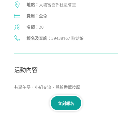
地點：
大埔富善邨社區會堂
費用：
全免
名額：
30
報名及查詢
：
39438167 歐姑娘
活動內容
共聚午膳、小組交流、體驗香薰按摩
立刻報名