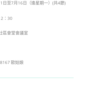
11日至7月16日（逢星期一）(共4節)
 2：30
社區會堂會議室
38167 歐姑娘