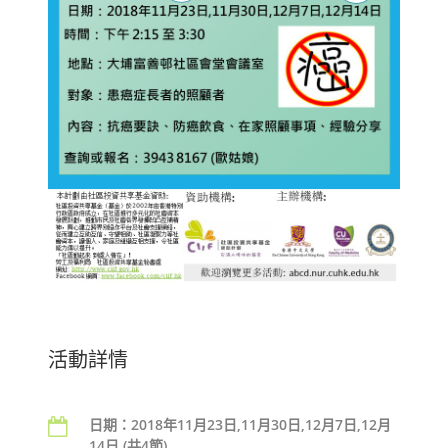
活動詳情
日期：
2018
年
11
月
23
日
,11
月
30
日
,12
月
7
日
,12
月
14
日
(
共4
節
)