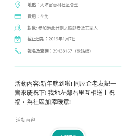
地點：
大埔富善村社區會堂
費用：
全免
對象:
参加過此計劃之照顧者及其家人
截止日期：
2019年1月7日
報名及查詢
：
39438167（歐姑娘）
活動內容:新年就到啦! 同屋企老友記一
齊來慶祝下! 我地左鄰右里互相送上祝
福，為社區加添暖意!
活動內容