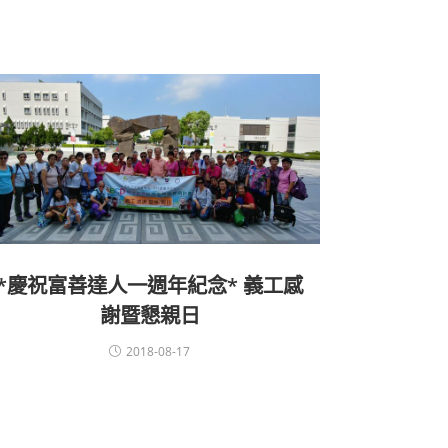
*慶祝富善達人一週年紀念* 義工感
謝暨懇親日
2018-08-17