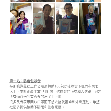
第一站：防疫包派發
特別鳴謝義務工作發展局捐助100包防疫物資予區內有需要
人士，本計劃義工於4月期間，透過登門拜訪和入信箱，已將
所有物資送到有需要的居民手上啦!
很多長者表示因缺口罩而不想去醫院覆診和外出運動，希望
社區多提供協助予獨居和雙老家庭。